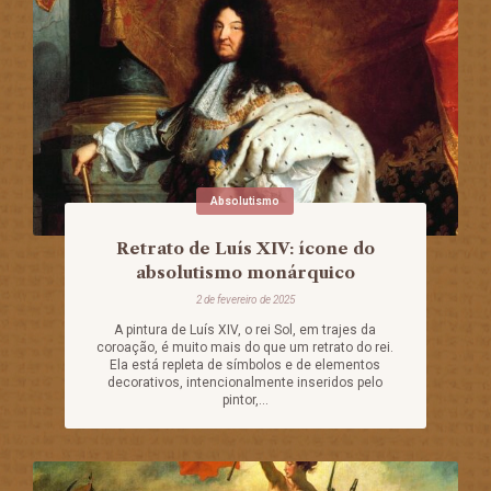
Absolutismo
Retrato de Luís XIV: ícone do
absolutismo monárquico
2 de fevereiro de 2025
A pintura de Luís XIV, o rei Sol, em trajes da
coroação, é muito mais do que um retrato do rei.
Ela está repleta de símbolos e de elementos
decorativos, intencionalmente inseridos pelo
pintor,...