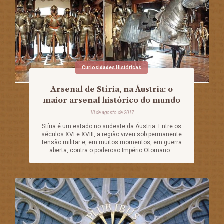
Curiosidades Históricas
Arsenal de Stíria, na Áustria: o
maior arsenal histórico do mundo
18 de agosto de 2017
Stíria é um estado no sudeste da Áustria. Entre os
séculos XVI e XVIII, a região viveu sob permanente
tensão militar e, em muitos momentos, em guerra
aberta, contra o poderoso Império Otomano...