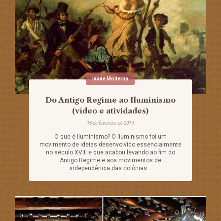
Idade Moderna
Do Antigo Regime ao Iluminismo
(vídeo e atividades)
18 de fevereiro de 2019
O que é Iluminismo? O Iluminismo foi um
movimento de ideias desenvolvido essencialmente
no século XVIII e que acabou levando ao fim do
Antigo Regime e aos movimentos de
independência das colônias...