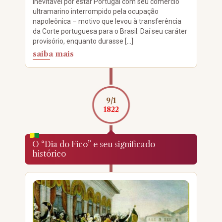
inevitável por estar Portugal com seu comércio
ultramarino interrompido pela ocupação
napoleônica – motivo que levou à transferência
da Corte portuguesa para o Brasil. Daí seu caráter
provisório, enquanto durasse […]
saiba mais
9/1
1822
O “Dia do Fico” e seu significado
histórico